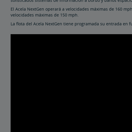
sofisticados sistemas de información a bordo y baños espacio
El Acela NextGen operará a velocidades máximas de 160 mph 
velocidades máximas de 150 mph.
La flota del Acela NextGen tiene programada su entrada en 