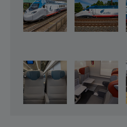
eficiente para reducir en un 40% el consumo de energía p
como asientos de cuero reciclado. Para mayor comodidad y
permitirá a los clientes reservar sus asientos antes de la s
un asiento al momento del pago y podrán cambiarlo median
app de Amtrak o en Amtrak.com. Entre las comodidades sin
contacto y puertas automáticas. ¿Y qué sería del viaje en
deliciosos refrigerios? Los nuevos Coches Cafetería de Ace
autoservicio prácticas. Y después de reponer energías, le
Como parte de nuestro compromiso con la sostenibilidad, l
tren Acela estarán destinados al reciclaje. Aún no sabem
está respondiendo a los nuevos desafíos que todos enfre
experiencia de viaje segura, cómoda y conveniente. Ya sea 
o simplemente para disfrutar de una escapada de un día, e
necesidades de viaje. Acompáñenos para descubrir el futur
Texto en pantalla
: Para obtener más información, visite a