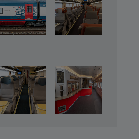
or pasajero y cuentan con componentes sostenibles,
 seguridad, un sistema de reservas avanzado
alida. A los clientes se les asignará automáticamente
te un mapa interactivo de trenes y asientos en la
 contacto se incluyen baños amplios, funciones sin
 tren sin tomarse un momento para disfrutar de unos
la ofrecerán una mayor selección y opciones de
 pediremos que nos acompañe reciclando sus residuos.
a mitad de los recipientes para residuos del nuevo
os qué nos depararán los próximos meses, pero Amtrak
ntamos y mantiene su compromiso de brindar una
que viaje por trabajo, por unas vacaciones en familia
speramos que elija Acela para satisfacer sus
o de los viajes con Amtrak. Más información.
mtrak.com/FutureofRail