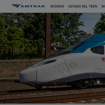
saltar
saltar
RESERVE
ESTADO DEL TREN
MI
al
a
Contenido
Navegación