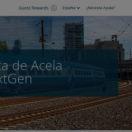
Guest Rewards
Español
¿Necesita Ayuda?
ta de Acela
xtGen