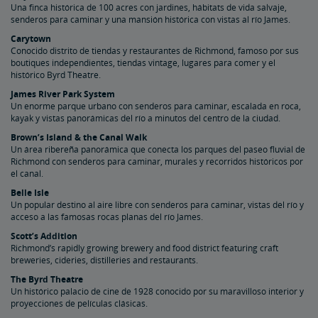
Una finca histórica de 100 acres con jardines, hábitats de vida salvaje,
senderos para caminar y una mansión histórica con vistas al río James.
Carytown
Conocido distrito de tiendas y restaurantes de Richmond, famoso por sus
boutiques independientes, tiendas vintage, lugares para comer y el
histórico Byrd Theatre.
James River Park System
Un enorme parque urbano con senderos para caminar, escalada en roca,
kayak y vistas panorámicas del río a minutos del centro de la ciudad.
Brown’s Island & the Canal Walk
Un área ribereña panorámica que conecta los parques del paseo fluvial de
Richmond con senderos para caminar, murales y recorridos históricos por
el canal.
Belle Isle
Un popular destino al aire libre con senderos para caminar, vistas del río y
acceso a las famosas rocas planas del río James.
Scott’s Addition
Richmond’s rapidly growing brewery and food district featuring craft
breweries, cideries, distilleries and restaurants.
The Byrd Theatre
Un histórico palacio de cine de 1928 conocido por su maravilloso interior y
proyecciones de películas clásicas.