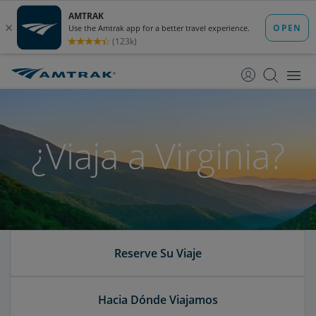
saltar
saltar
al
a
Contenido
Navegación
¿Viaja a Virginia?
Reserve Su Viaje
Hacia Dónde Viajamos