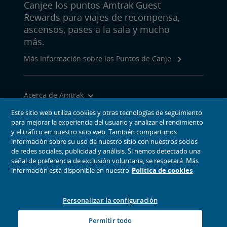
Canjee los puntos Amtrak Guest
Rewards para viajes de recompensa,
ascensos, pases a la sala y mucho
más.
Más Información sobre los Puntos de Canje
Acerca de Amtrak
Viajar con Nosotros
Este sitio web utiliza cookies y otras tecnologías de seguimiento
para mejorar la experiencia del usuario y analizar el rendimiento
Herramientas del Sitio
y el tráfico en nuestro sitio web. También compartimos
información sobre su uso de nuestro sitio con nuestros socios
de redes sociales, publicidad y análisis. Si hemos detectado una
señal de preferencia de exclusión voluntaria, se respetará. Más
información está disponible en nuestro
Política de cookies
iconos de medios sociales
Amtrak en Facebook se abre en una ventana nueva
Amtrak en Twitter se abre en una ventana nueva
Amtrak en Instagram se abre en una ventana nueva
Amtrak en Linkedin se abre en una ventana nueva
Amtrak en YouTube se abre en una ventana 
Pinterest se abre en una ventana nueva
Personalizar la configuración
© 2026
National Railroad Passenger Corporation
Permitir todo